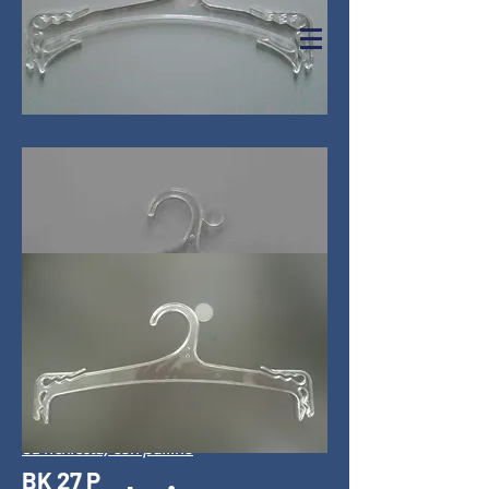
Contattaci
BL
Disponibile nelle misure: cm 23, 27
Su richiesta, con pallino
BK 27 P